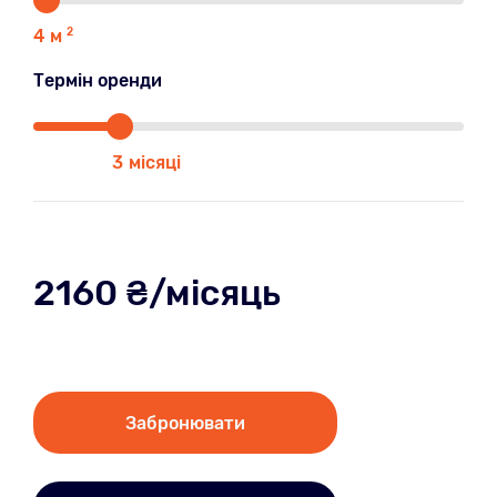
4
м
2
Термін оренди
3
місяці
2160
₴/місяць
Забронювати