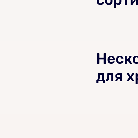
Неско
для 