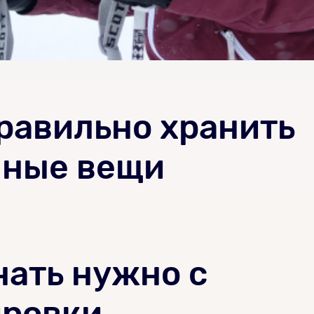
равильно хранить
нные вещи
ать нужно с
ировки