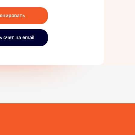
онировать
 счет на email