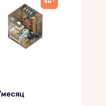
4
м
2
/месяц