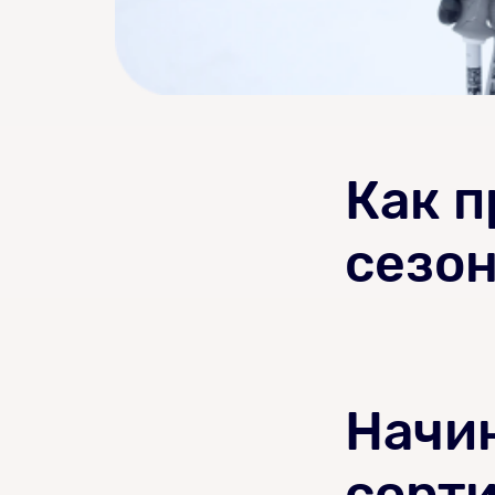
Как п
сезо
Начин
сорт